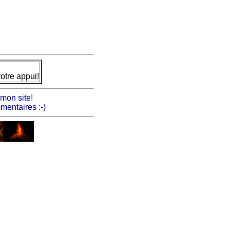
votre appui!
mon site!
mentaires :-)