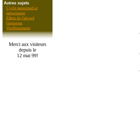
Autres sujets
Cycle menstruel et
ménopause
Effets de l'alcool
Grossesse
Vieillissement
Merci aux
visiteurs
depuis le
12 mai 99!