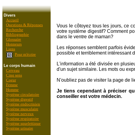
Divers
Accueil
Questions & Réponses
Vous le côtoyez tous les jours, ce
Recherche
votre système digestif? Comment po
Bibliographie
dans le ventre de maman?
Glossaire
Honneurs
Les réponses semblent parfois éviden
Liens
possible et terriblement intéressan
Pour m'écrire
L'information a été divisée en plusie
Le corps humain
d'un sujet similaire. Les mots ou expr
Cerveau
Cinq sens
N'oubliez pas de visiter la page de l
Coeur
Femme
Homme
Je tiens cependant à préciser q
Système circulatoire
conseiller est votre médecin.
Système digestif
Système endocrinien
Système musculaire
Système nerveux
Système respiratoire
Système squelettique
Système urinaire